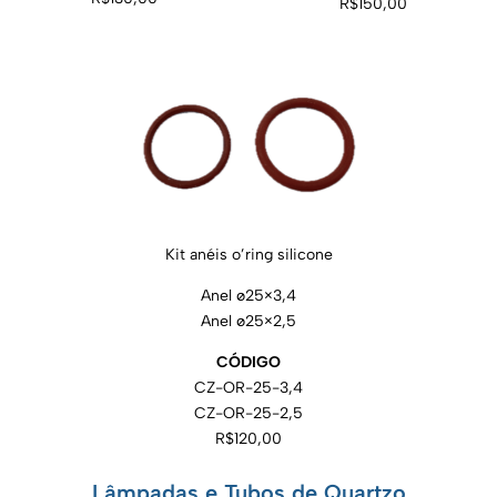
R$150,00
Kit anéis o’ring silicone
Anel ø25×3,4
Anel ø25×2,5
CÓDIGO
CZ-OR-25-3,4
CZ-OR-25-2,5
R$120,00
Lâmpadas e Tubos de Quartzo