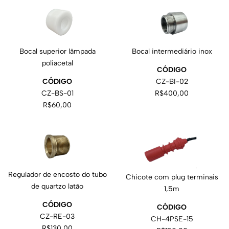
Bocal superior lâmpada
Bocal intermediário inox
poliacetal
CÓDIGO
CÓDIGO
CZ-BI-02
CZ-BS-01
R$400,00
R$60,00
Regulador de encosto do tubo
Chicote com plug terminais
de quartzo latão
1,5m
CÓDIGO
CÓDIGO
CZ-RE-03
CH-4PSE-15
R$130,00